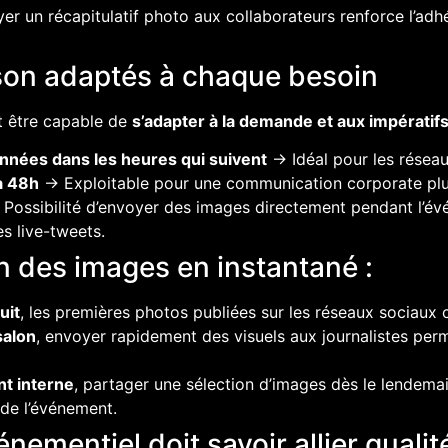
r un récapitulatif photo aux collaborateurs renforce l’adhé
ison adaptés à chaque besoin
t être capable de
s’adapter à la demande et aux impératif
onnées dans les heures qui suivent
→ Idéal pour les réseau
à 48h
→ Exploitable pour une communication corporate plus
Possibilité d’envoyer des images directement pendant l’é
s live-tweets.
on des images en instantané :
uit
, les premières photos publiées sur les réseaux sociaux 
salon
, envoyer rapidement des visuels aux journalistes perm
t interne
, partager une sélection d’images dès le lendema
 de l’événement.
mentiel doit savoir allier qualité