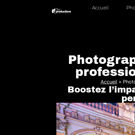
Accueil
Pho
Photograp
professio
Accueil
»
Photo
Boostez l’imp
pe