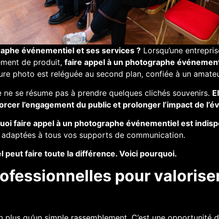
raphe événementiel et ses services ?
Lorsqu’une entrepris
ement de produit,
faire appel à un photographe événementi
ture photo est reléguée au second plan, confiée à un amate
e ne se résume pas à prendre quelques clichés souvenirs.
E
orcer l’engagement du public et prolonger l’impact de l’é
uoi faire appel à un photographe événementiel est indis
t adaptées à tous vos supports de communication.
peut faire toute la différence. Voici pourquoi.
ofessionnelles pour valoriser
n plus qu’un simple rassemblement. C’est une opportunité 