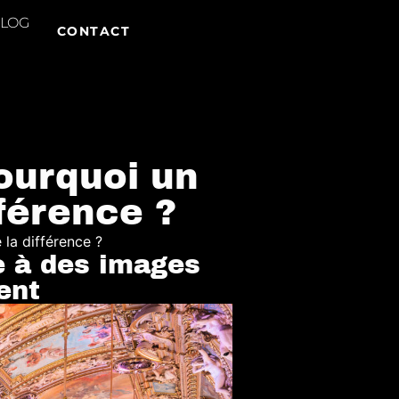
LOG
CONTACT
ourquoi un
fférence ?
la différence ?​
e à des images
ent