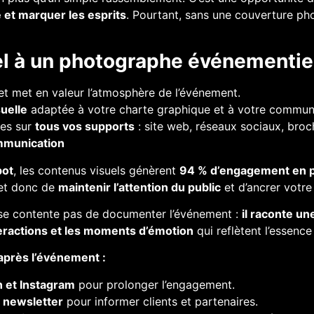
 et marquer les esprits
. Pourtant, sans une couverture pho
el à un photographe événementie
t met en valeur l’atmosphère de l’événement.
uelle
adaptée à votre charte graphique et à votre communi
les sur
tous vos supports
: site web, réseaux sociaux, broch
ommunication
ot
, les contenus visuels génèrent
94 % d’engagement en p
et donc de
maintenir l’attention du public
et d’ancrer votr
se contente pas de documenter l’événement :
il raconte un
teractions et les moments d’émotion
qui reflètent l’essence
 après l’événement :
n et Instagram
pour prolonger l’engagement.
e
newsletter
pour informer clients et partenaires.