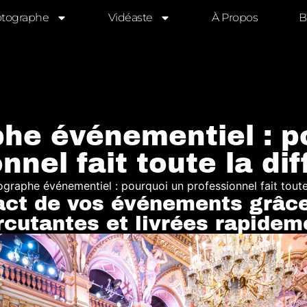
tographe
Vidéaste
À Propos
B
he événementiel : p
nnel fait toute la di
graphe événementiel : pourquoi un professionnel fait toute 
act de vos événements grâc
rcutantes et livrées rapidem